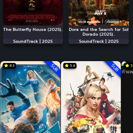
The Butterfly House (2025)..
Dora and the Search for Sol
Dorado (2025)..
SoundTrack |
2025
SoundTrack |
2025
SUB
SUB
8.3
5.4
5