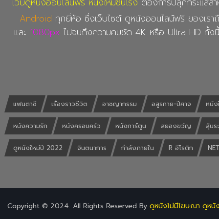
เว็บดูหนังออนไลน์ฟรี หนังใหม่ชนโรง
ต้องการปลุกกระแสสำหร
Android
ทุกยี่ห้อ ซึ่งเว็บไซต์ ดูหนังออนไลน์ฟรี ของเราถื
และ
1080px
ไปจนถึงความคมชัด 4K หรือ Ultra HD ทั้งนี
แฟนตาซี
เรื่องราวชีวิต
อาชญากรรม
อสูรกาย-ปีศาจ
หนัง
หนังความรัก
หนังครอบครัว
หนังการ์ตูน
สยองขวัญ
ลุ้นร
ดูหนังใหม่ปี 2022
จินตนาการ
กำลังภายใน
R อีโรติก
NET
Copyright © 2024. All Rights Reserved By
ดูหนังไม่มีโฆษณา ดูหนั