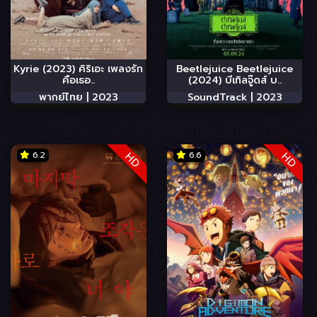
Kyrie (2023) คิริเอะ เพลงรัก
Beetlejuice Beetlejuice
คือเธอ..
(2024) บีเทิลจู๊ดส์ บ..
พากย์ไทย |
2023
SoundTrack |
2023
6.2
6.6
HD
HD