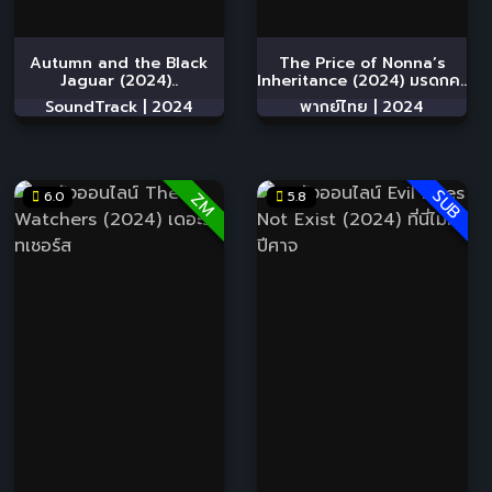
Autumn and the Black
The Price of Nonna’s
Jaguar (2024)..
Inheritance (2024) มรดกค..
SoundTrack |
2024
พากย์ไทย |
2024
SUB
6.0
5.8
ZM