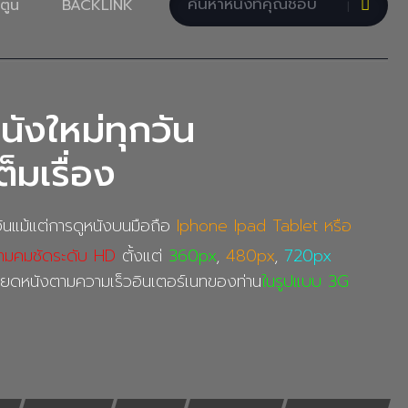
ตูน
BACKLINK
นังใหม่ทุกวัน
็มเรื่อง
นแม้แต่การดูหนังบนมือถือ
Iphone Ipad Tablet หรือ
ามคมชัดระดับ HD
ตั้งแต่
360px
,
480px
,
720px
อียดหนังตามความเร็วอินเตอร์เนทของท่าน
ในรูปแบบ 3G