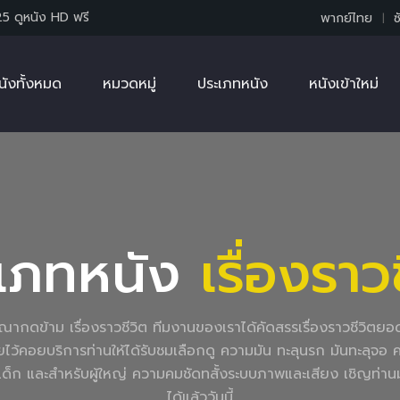
25 ดูหนัง HD ฟรี
พากย์ไทย
ซ
นังทั้งหมด
หมวดหมู่
ประเภทหนัง
หนังเข้าใหม่
เภทหนัง
เรื่องราว
ไม่โฆษณากดข้าม เรื่องราวชีวิต ทีมงานของเราได้คัดสรรเรื่องราวชีวิตย
ายไว้คอยบริการท่านให้ได้รับชมเลือกดู ความมัน ทะลุนรก มันทะลุจอ คมชัดร
หรับเด็ก และสำหรับผู้ใหญ่ ความคมชัดทสั้งระบบภาพและเสียง เชิญท
ได้แล้ววันนี้