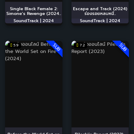
Single Black Female 2:
Escape and Track (2024)
Simone’s Revenge (2024..
ร่องรอยหลบหนี..
SoundTrack |
2024
SoundTrack |
2024
SUB
SUB
5.9
7.2