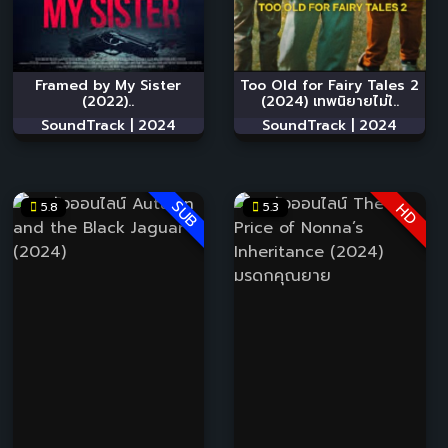
Framed by My Sister
Too Old for Fairy Tales 2
(2022)..
(2024) เทพนิยายไม่ใ..
SoundTrack |
2024
SoundTrack |
2024
SUB
5.8
5.3
HD