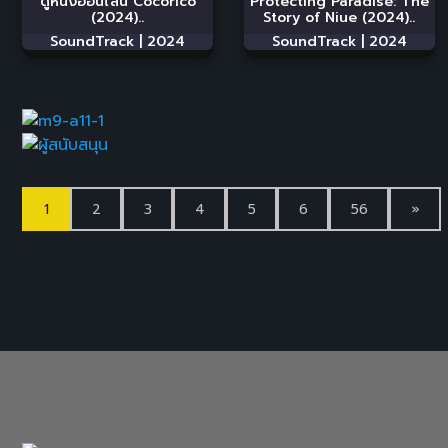
ดูหนังออนไลน์ Cocorico
Protecting Paradise: The
(2024)..
Story of Niue (2024)..
SoundTrack |
2024
SoundTrack |
2024
1
2
3
4
5
6
56
»