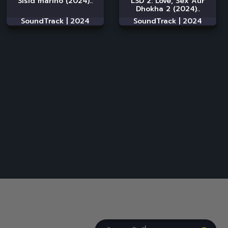
Sisid marino (2024)..
LSD 2: Love, Sex Aur
Dhokha 2 (2024)..
SoundTrack |
2024
SoundTrack |
2024