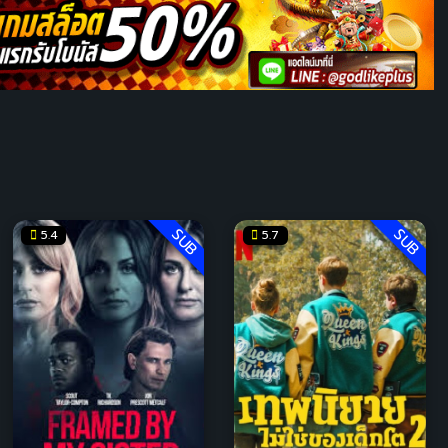
SUB
SUB
5.4
5.7