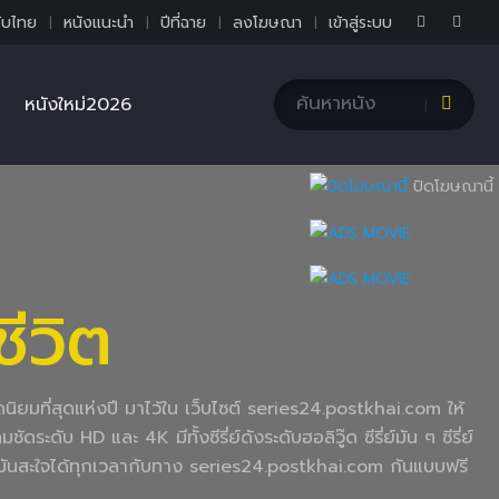
ับไทย
หนังแนะนำ
ปีที่ฉาย
ลงโฆษณา
เข้าสู่ระบบ
หนังใหม่2026
ปิดโฆษณานี้
ชีวิต
อดนิยมที่สุดแห่งปี มาไว้ใน เว็บไซต์ series24.postkhai.com ให้
ะดับ HD และ 4K มีทั้งซีรี่ย์ดังระดับฮอลิวู๊ด ซีรี่ย์มัน ๆ ซีรี่ย์
่านมันสะใจได้ทุกเวลากับทาง series24.postkhai.com กันแบบฟรี