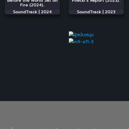
Before the World Set on
Pilecki’s Report (2023)..
Fire (2024)..
SoundTrack |
2024
SoundTrack |
2023