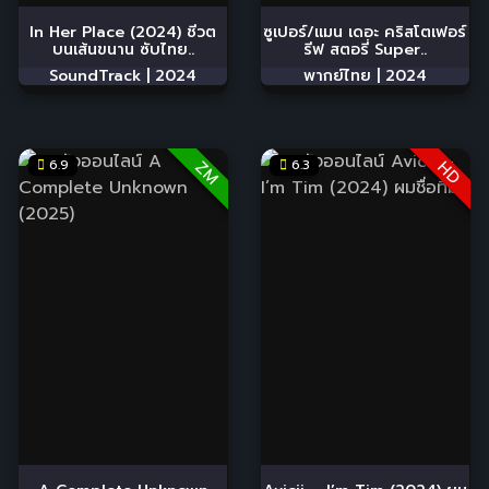
In Her Place (2024) ชีวต
ซูเปอร์/แมน เดอะ คริสโตเฟอร์
บนเส้นขนาน ซับไทย..
รีฟ สตอรี่ Super..
SoundTrack |
2024
พากย์ไทย |
2024
6.9
6.3
ZM
HD