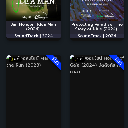
Jim Henson: Idea Man
Protecting Paradise: The
(2024)..
Story of Niue (2024)..
SoundTrack |
2024
SoundTrack |
2024
SUB
SUB
6.0
5.0