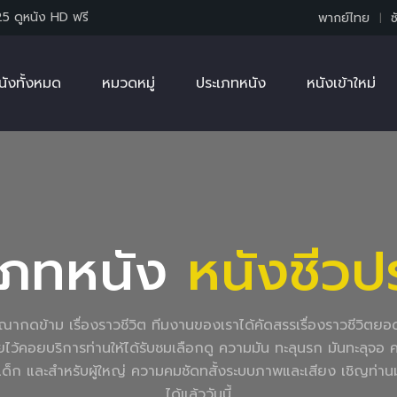
25 ดูหนัง HD ฟรี
พากย์ไทย
ซ
นังทั้งหมด
หมวดหมู่
ประเภทหนัง
หนังเข้าใหม่
เภทหนัง
หนังชีวปร
ไม่โฆษณากดข้าม เรื่องราวชีวิต ทีมงานของเราได้คัดสรรเรื่องราวชีวิตย
ายไว้คอยบริการท่านให้ได้รับชมเลือกดู ความมัน ทะลุนรก มันทะลุจอ คมชัดร
หรับเด็ก และสำหรับผู้ใหญ่ ความคมชัดทสั้งระบบภาพและเสียง เชิญท
ได้แล้ววันนี้