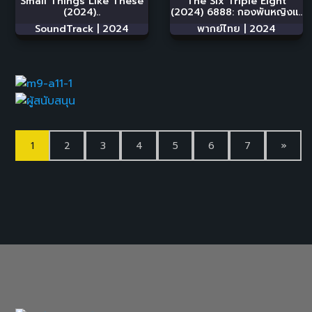
Small Things Like These
The Six Triple Eight
(2024)..
(2024) 6888: กองพันหญิงแ..
SoundTrack |
2024
พากย์ไทย |
2024
1
2
3
4
5
6
7
»