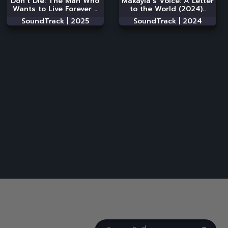
Don’t Die: The Man Who
Makayla’s Voice: A Letter
Wants to Live Forever ..
to the World (2024)..
SoundTrack |
2025
SoundTrack |
2024