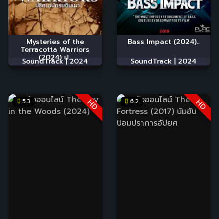
Mysteries of the
Bass Impact (2024)..
Terracotta Warriors
(2024) ป..
SoundTrack |
2024
SoundTrack |
2024
5.3
6.2
HD
HD