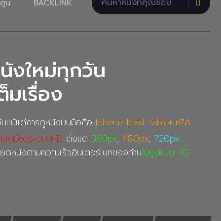
ตูน
BACKLINK
นังใหม่ทุกวัน
็มเรื่อง
นแม้แต่การดูหนังบนมือถือ
Iphone Ipad Tablet หรือ
ามคมชัดระดับ HD
ตั้งแต่
360px
,
480px
,
720px
อียดหนังตามความเร็วอินเตอร์เนทของท่าน
ในรูปแบบ 3G