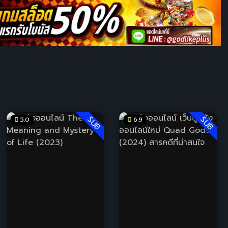
SUB
SUB
5.0
6.9