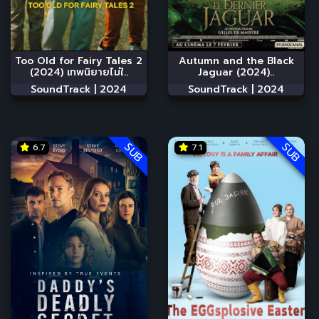
Too Old for Fairy Tales 2
Autumn and the Black
(2024) เทพนิยายไม่ใ..
Jaguar (2024)..
SoundTrack |
2024
SoundTrack |
2024
SUB
SUB
6.7
7.1