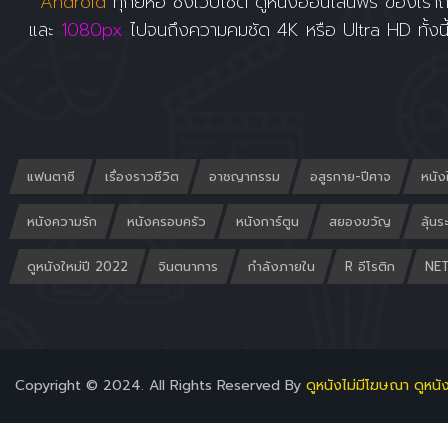
Android
ทุกยี่ห้อ ซึ่งเว็บไซต์ ดูหนังออนไลน์ฟรี ของเราถื
และ
1080px
ไปจนถึงความคมชัด 4K หรือ Ultra HD ทั้งนี
แฟนตาซี
เรื่องราวชีวิต
อาชญากรรม
อสูรกาย-ปีศาจ
หนัง
หนังความรัก
หนังครอบครัว
หนังการ์ตูน
สยองขวัญ
ลุ้นร
ดูหนังใหม่ปี 2022
จินตนาการ
กำลังภายใน
R อีโรติก
NET
Copyright © 2024. All Rights Reserved By
ดูหนังไม่มีโฆษณา ดูหนั