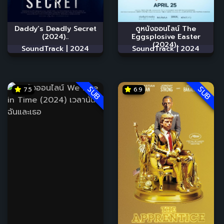
Daddy’s Deadly Secret
ดูหนังออนไลน์ The
(2024)..
Eggsplosive Easter
(2024)..
SoundTrack |
2024
SoundTrack |
2024
SUB
SUB
7.5
6.9