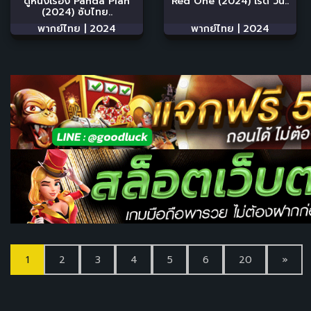
ดูหนังเรื่อง Panda Plan
Red One (2024) เรด วัน..
(2024) ซับไทย..
พากย์ไทย |
2024
พากย์ไทย |
2024
1
2
3
4
5
6
20
»