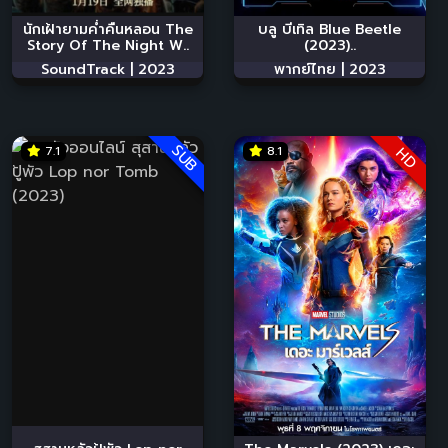
นักเฝ้ายามค่ำคืนหลอน The
บลู บีเทิล Blue Beetle
Story Of The Night W..
(2023)..
SoundTrack |
2023
พากย์ไทย |
2023
SUB
7.1
8.1
HD