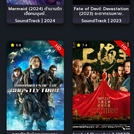
Mermaid (2024) ตำนานรัก
Fate of Devil: Devastation
เงือกมนุษย์..
(2023) ชะตากรรมหาย..
SoundTrack |
2024
SoundTrack |
2023
6.8
7.4
HD
HD