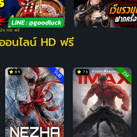
หนัง HD ฟรี
ออนไลน์ HD ฟรี
SUB
8.9
7.3
ZM