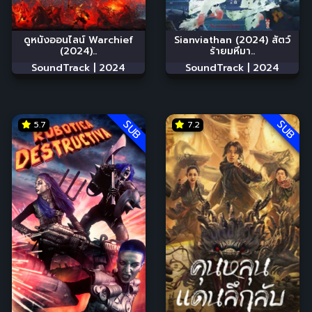
ดูหนังออนไลน์ Warchief
Sianviathan (2024) สัตว์
(2024)..
ร้ายมหึมา..
SoundTrack |
2024
SoundTrack |
2024
SUB
SUB
5.7
7.2