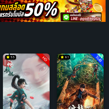
SUB
5.5
6.1
HD