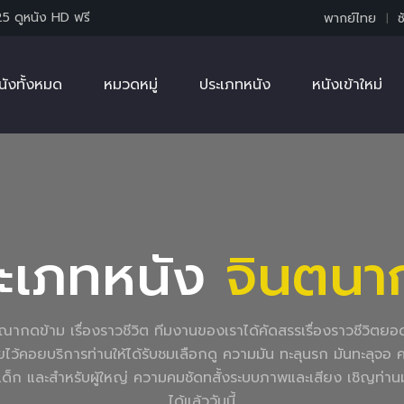
25 ดูหนัง HD ฟรี
พากย์ไทย
ซ
นังทั้งหมด
หมวดหมู่
ประเภทหนัง
หนังเข้าใหม่
ะเภทหนัง
จินตนา
ไม่โฆษณากดข้าม เรื่องราวชีวิต ทีมงานของเราได้คัดสรรเรื่องราวชีวิตย
ายไว้คอยบริการท่านให้ได้รับชมเลือกดู ความมัน ทะลุนรก มันทะลุจอ คมชัดร
หรับเด็ก และสำหรับผู้ใหญ่ ความคมชัดทสั้งระบบภาพและเสียง เชิญท
ได้แล้ววันนี้