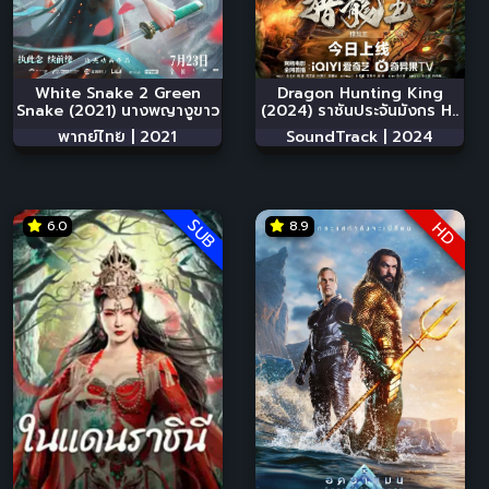
White Snake 2 Green
Dragon Hunting King
Snake (2021) นางพญางูขาว
(2024) ราชันประจันมังกร H..
..
พากย์ไทย |
2021
SoundTrack |
2024
SUB
6.0
8.9
HD