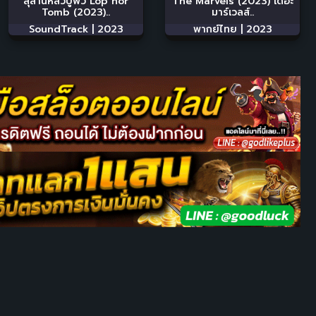
สุสานหลัวปู้พัว Lop nor
The Marvels (2023) เดอะ
Tomb (2023)..
มาร์เวลส์..
SoundTrack |
2023
พากย์ไทย |
2023