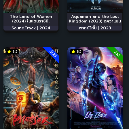
The Land of Women
Aquaman and the Lost
(2024) ในแดนราชินี..
Kingdom (2023) อควาแมน
ก..
SoundTrack |
2024
พากย์ไทย |
2023
SUB
8.2
8.5
ZM