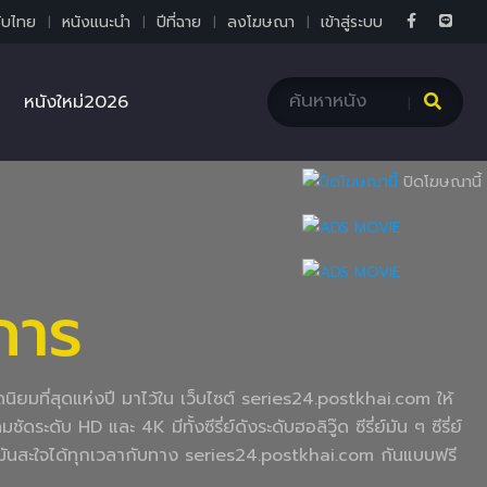
ับไทย
หนังแนะนำ
ปีที่ฉาย
ลงโฆษณา
เข้าสู่ระบบ
หนังใหม่2026
ปิดโฆษณานี้
การ
อดนิยมที่สุดแห่งปี มาไว้ใน เว็บไซต์ series24.postkhai.com ให้
ะดับ HD และ 4K มีทั้งซีรี่ย์ดังระดับฮอลิวู๊ด ซีรี่ย์มัน ๆ ซีรี่ย์
่านมันสะใจได้ทุกเวลากับทาง series24.postkhai.com กันแบบฟรี