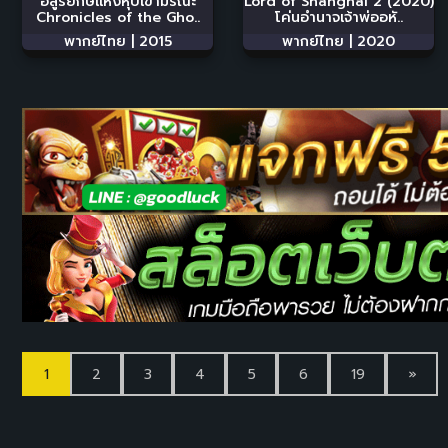
อสูรยักษ์แห่งหุบเขามรณะ
Lord of Shanghai 2 (2020)
Chronicles of the Gho..
โค่นอำนาจเจ้าพ่ออหั..
พากย์ไทย |
2015
พากย์ไทย |
2020
1
2
3
4
5
6
19
»