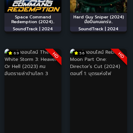
Space Command
Hard Guy Sniper (2024)
Redemption (2024)..
มือปืนคนแกร่ง..
SoundTrack |
2024
SoundTrack |
2024
6.9
5.6
HD
HD