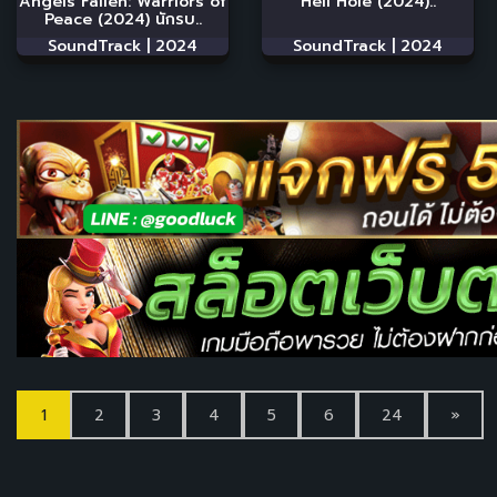
Angels Fallen: Warriors of
Hell Hole (2024)..
Peace (2024) นักรบ..
SoundTrack |
2024
SoundTrack |
2024
1
2
3
4
5
6
24
»